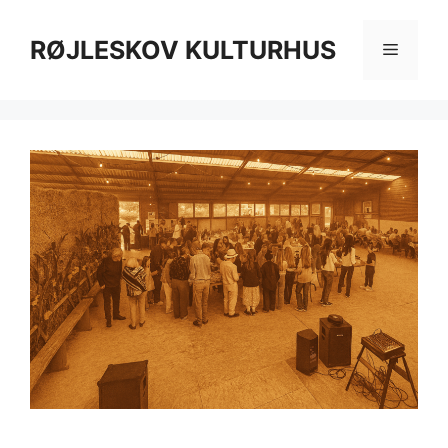
Hop
til
RØJLESKOV KULTURHUS
Menu
indhold