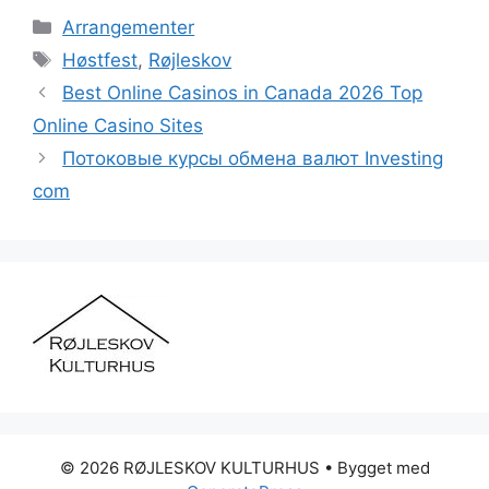
Kategorier
Arrangementer
Tags
Høstfest
,
Røjleskov
Best Online Casinos in Canada 2026 Top
Online Casino Sites
Потоковые курсы обмена валют Investing
com
© 2026 RØJLESKOV KULTURHUS
• Bygget med